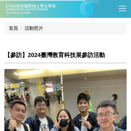
跳
到
主
要
首頁
活動照片
內
容
區
【參訪】2024臺灣教育科技展參訪活動