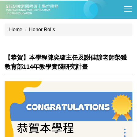
Jump
to
the
main
Home
Honor Rolls
content
block
【恭賀】本學程陳奕璇主任及謝佳諺老師榮獲
教育部114年教學實踐研究計畫