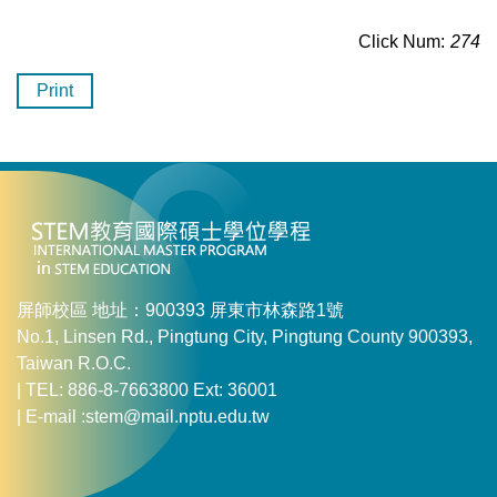
Click Num:
274
Print
屏師校區 地址：900393 屏東市林森路1號
No.1, Linsen Rd., Pingtung City, Pingtung County 900393,
Taiwan R.O.C.
| TEL: 886-8-7663800 Ext: 36001
| E-mail :stem@mail.nptu.edu.tw