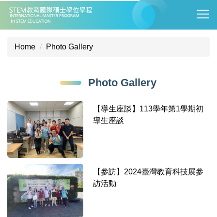
Jump
to
the
main
Home
Photo Gallery
content
block
Photo Gallery
【導生座談】113學年第1學期初
導生座談
【參訪】2024臺灣教育科技展參
訪活動