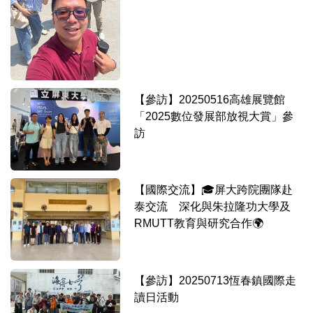
【參訪】20250516高雄展覽館
「2025數位發展部放視大賞」參
訪
【國際交流】🎓屏大跨院團隊赴
泰交流 深化與朱拉隆功大學及
RMUTT教育與研究合作🌍
【參訪】20250713恆春鎮國際走
讀日活動