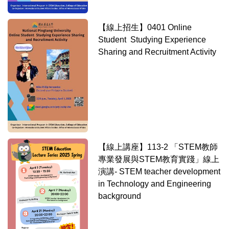
【線上招生】0401 Online
Student Studying Experience
Sharing and Recruitment Activity
【線上講座】113-2 「STEM教師
專業發展與STEM教育實踐」線上
演講- STEM teacher development
in Technology and Engineering
background